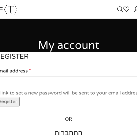
My account
EGISTER
mail address
*
link to set a new password will be sent to your email addre
Register
OR
התחברות