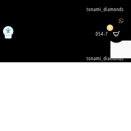
tonami_diamonds
0
054-7490106
tonami_diamonds
קצת על TONAMI
אנחנו יותר מסתם חנות תכשיטים - אנחנו החברים שלכם.
🤝 TONAMI היא הבית אליו תמיד תוכלו לחזור להתייעץ,
להיעזר, או פשוט כדי להרגיש טוב. מקום בטוח ומוכר
לכולם.✨