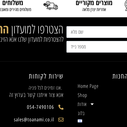
מוצרים מקוריים
משלוחים
READ MORE
אחריות יצרן מלאה
משלוחים מהירים ומאובט
הצטרפו למועדון
הח
להצטרפות למועדון שלנו אנא הזינ
חנות
שירות לקוחות
Home Page
אנו זמינים לכל פניה.
אנא צור איתנו קשר בערוץ זה
Shop
אודות
054-7490106
בלוג
sales@toanami.co.il