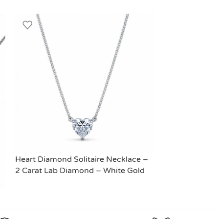
Heart Diamond Solitaire Necklace –
2 Carat Lab Diamond – White Gold
Oval Diamond S
READ MORE
Carat Lab Dia