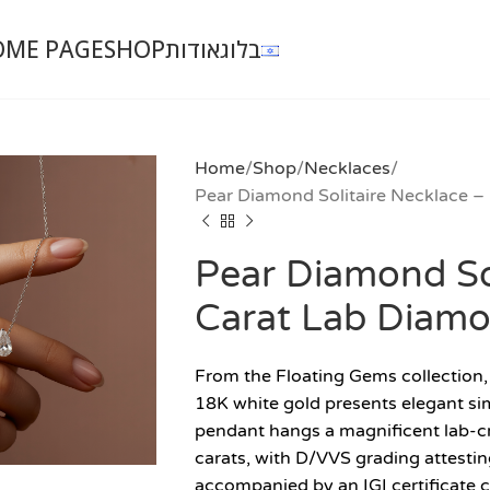
OME PAGE
SHOP
אודות
בלוג
Home
Shop
Necklaces
Pear Diamond Solitaire Necklace –
Pear Diamond Sol
Carat Lab Diamo
From the Floating Gems collection, 
18K white gold presents elegant simpl
pendant hangs a magnificent lab-c
carats, with D/VVS grading attesting
accompanied by an IGI certificate c