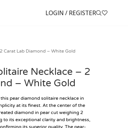
LOGIN / REGISTER
 2 Carat Lab Diamond – White Gold
itaire Necklace – 2
nd – White Gold
this pear diamond solitaire necklace in
icity at its finest. At the center of the
reated diamond in pear cut weighing 2
 to its exceptional clarity and brightness,
onfirming its superior quality. The pear-