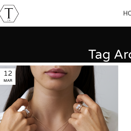
H
Tag Arc
12
MAR