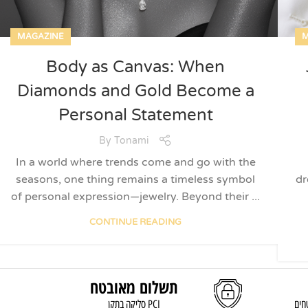
MAGAZINE
M
Body as Canvas: When
Diamonds and Gold Become a
Personal Statement
By
Tonami
In a world where trends come and go with the
seasons, one thing remains a timeless symbol
dr
of personal expression—jewelry. Beyond their ...
CONTINUE READING
תשלום מאובטח
חים
סליקה בתקן PCI