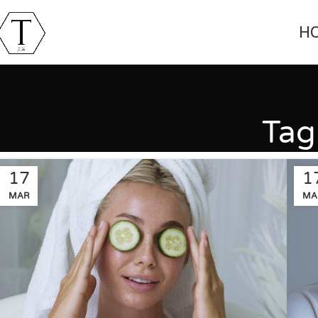
H
Tag
17
1
MAR
MA