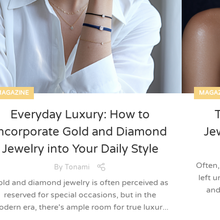
AGAZINE
MAGAZ
Everyday Luxury: How to
ncorporate Gold and Diamond
Je
Jewelry into Your Daily Style
Often,
By
Tonami
left 
ld and diamond jewelry is often perceived as
and 
reserved for special occasions, but in the
dern era, there's ample room for true luxur...