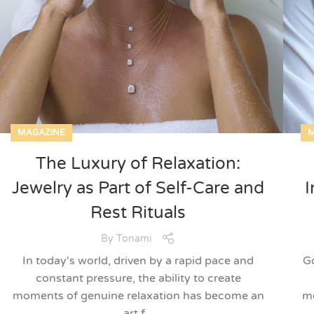
MAGAZINE
M
The Luxury of Relaxation:
Jewelry as Part of Self-Care and
I
Rest Rituals
By
Tonami
In today's world, driven by a rapid pace and
Go
constant pressure, the ability to create
moments of genuine relaxation has become an
mo
art f...