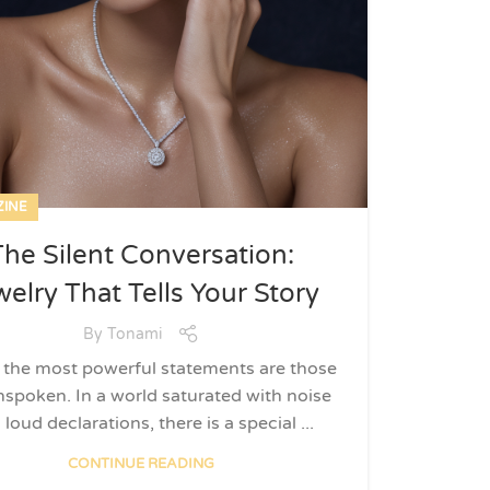
INE
The Silent Conversation:
welry That Tells Your Story
By
Tonami
 the most powerful statements are those
unspoken. In a world saturated with noise
loud declarations, there is a special ...
CONTINUE READING