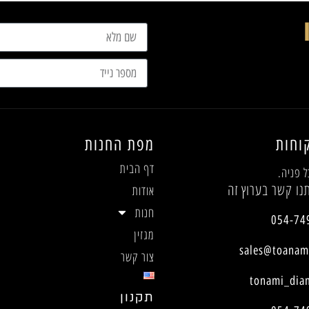
וחות
מפת החנות
דף הבית
ל פניה.
נו קשר בערוץ זה
אודות
חנות
054-74
מגזין
sales@toanami
צור קשר
tonami_dia
תקנון