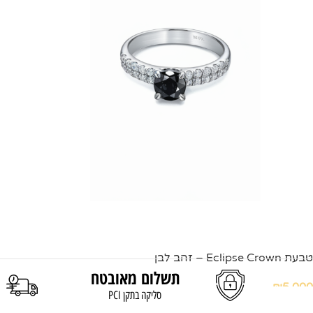
טבעת Eclipse Crown – זהב לבן
תשלום מאובטח
₪
5,000
סליקה בתקן PCI
הוספה לסל