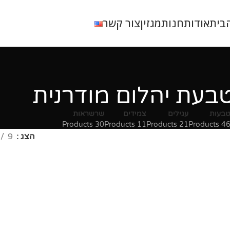
בית
אודות
חנות
מגזין
צור קשר
בעת יהלום מודרנית
בעות
עגילים
צמידים
שרשראות
30 Products
11 Products
21 Products
46 Product
הצג
9