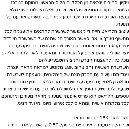
ניקיון ובהירות יוצאים מן הכלל. היהלום הראשון ממוקם במרכז
הצוואר בנקודת המפגש של השרשרת, ואילו היהלום השני תלוי
בקצה השרשרת היורדת, יוצר תנועה מרהיבה ומשחק אור עם כל
תנועה.
עיצוב הלריאט הייחודי מאפשר לשרשרת להתאים את עצמה לכל
מחשוף ואורך צוואר, כאשר האורך המשתנה של השרשרת היורדת
יוצר קו אנכי מחמיא ומתוחכם. שיבוץ היהלומים בטכניקה עדינה
יוצר אשליה שהם צפים על השרשרת, ומאפשר לאור לחדור אליהם
מכל כיוון להעצמת הברק והניצוץ הטבעי שלהם.
השרשרת העשויה זהב צהוב 18K מלוטש למראה מראה, יוצרת
ניגוד חם ועשיר עם הברק הצח של היהלומים, ומעניקה לשרשרת
מראה קלאסי עם נגיעה עכשווית. הזהב הצהוב מוסיף חמימות
טבעית לתכשיט, ההופך אותו למושלם לשילוב עם פריטי זהב צהוב
נוספים. הלריאט הוא פריט אופנתי שמעניק מראה מעודכן ומתוחכם
לכל מלתחה אישית, ומתאים לכל אירוע, מיומיומי ועד חגיגי.
זהב צהוב 18K בגימור מראה
שני יהלומי מעבדה איכותיים במשקל 0.50 קראט כל אחד, דירוג