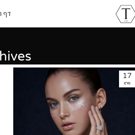
דף ה
ag Archives
17
מרץ