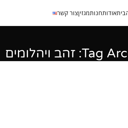
בית
אודות
חנות
מגזין
צור קשר
T: זהב ויהלומים