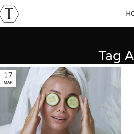
H
Tag A
17
MAR