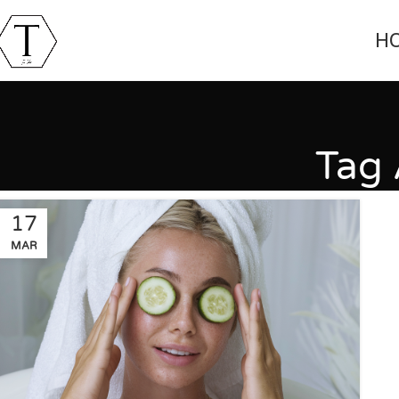
H
Tag 
17
MAR