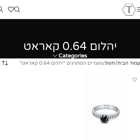
יהלום 0.64 קאראט
Categories
עמוד הבית
חנות
מוצרים המתויגים “יהלום 0.64 קאראט”