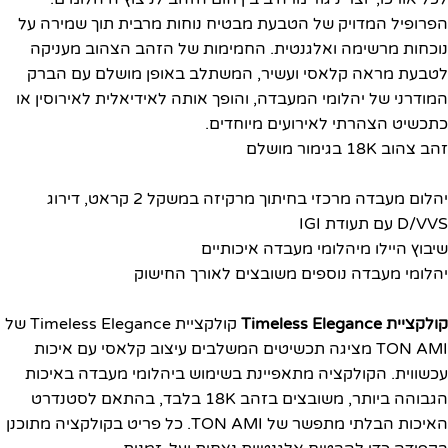
הפרופיל המדויק של הטבעת מבטיח נוחות מרבית תוך שמירה על
נוכחות מרשימה ואלגנטית. החמימות של הזהב הצהוב מעניקה
לטבעת מראה קלאסי ועשיר, המשתלב באופן מושלם עם הברק
המודרני של יהלומי המעבדה, והופך אותה לאידיאלית לאירוסין או
כתכשיט הצהרתי לאירועים מיוחדים.
זהב צהוב 18K בגימור מושלם
יהלום מעבדה מרכזי בחיתוך מרקיזה במשקל 2 קראט, דירוג
D/VVS עם תעודת IGI
שיבוץ היילו מיהלומי מעבדה איכותיים
יהלומי מעבדה נוספים משובצים לאורך החישוק
קולקציית Timeless Elegance
קולקציית Timeless Elegance של
TON AMI מציגה תכשיטים המשלבים עיצוב קלאסי עם איכות
עכשווית. הקולקציה מתאפיינת בשימוש ביהלומי מעבדה באיכות
הגבוהה ביותר, משובצים בזהב 18K בלבד, בהתאם לסטנדרט
האיכות הבלתי מתפשר של TON AMI. כל פריט בקולקציה מתוכנן