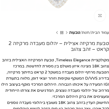
Click to enlarge
עמוד הבית
חנות
טבעות
טבעת מרקיזה אצילית – יהלום מעבדה מרקיזה 2
קראט – זהב צהוב
מקולקציית Timeless Elegance, טבעת המרקיזה האצילית בזהב
צהוב 18K מציגה איזון מושלם בין מסורת לחדשנות. במרכז
הטבעת מרחף יהלום מעבדה במשקל 2 קראט בחיתוך מרקיזה,
בדירוג D/VVS המשקף שקיפות וזוהר יוצאי דופן, מלווה בתעודת
IGI המעידה על איכותו הגבוהה. היהלום המרכזי מוקף בעיצוב הילו
מרהיב של יהלומי מעבדה נוצצים, המדגישים את צורתו הייחודית
ומעצימים את ברק היהלום המרכזי.
החישוק העדין בזהב צהוב 18K משובץ ביהלומי מעבדה נוספים
לכל אורכו, יוצר ניגוד מרהיב בין חום הזהב לניצוץ היהלומים.