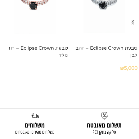
טבעת Eclipse Crown – זהב
טבעת Eclipse Crown – רוז
לבן
גולד
₪
5,000
מידע נוסף
הוספה לסל
תשלום מאובטח
משלוחים
סליקה בתקן PCI
משלוחים מהירים ומאובטחים