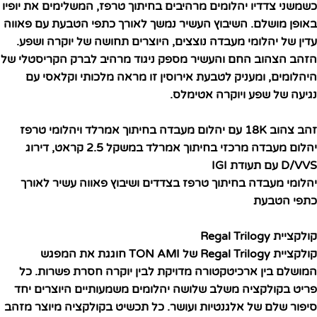
כשמשני צדדיו יהלומים מרהיבים בחיתוך טרפז, המשלימים את יופיו
באופן מושלם. השיבוץ העשיר נמשך לאורך כתפי הטבעת עם פאווה
עדין של יהלומי מעבדה נוצצים, היוצרים תחושה של יוקרה ושפע.
הזהב הצהוב החם והעשיר מספק ניגוד מרהיב לברק הקריסטלי של
היהלומים, ומעניק לטבעת אירוסין זו מראה מלכותי וקלאסי עם
נגיעה של שפע ויוקרה אטימלס.
זהב צהוב 18K עם יהלום מעבדה בחיתוך אמרלד ויהלומי טרפז
יהלום מעבדה מרכזי בחיתוך אמרלד במשקל 2.5 קראט, דירוג
D/VVS עם תעודת IGI
יהלומי מעבדה בחיתוך טרפז בצדדים ושיבוץ פאווה עשיר לאורך
כתפי הטבעת
קולקציית Regal Trilogy
קולקציית Regal Trilogy של TON AMI חוגגת את המפגש
המושלם בין ארכיטקטורה מדויקת לבין יוקרה חסרת פשרות. כל
פריט בקולקציה משלב שלושה יהלומים משמעותיים היוצרים יחד
סיפור שלם של אלגנטיות ועושר. כל תכשיט בקולקציה מיוצר מזהב