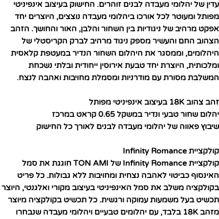
עדין של יהלומי מעבדה לבנים זוהרים. החישוק בעיצוב אינפיניטי
מפותל ומעוטר לכל אורכו ביהלומי מעבדה נוצצים, היוצרים יחד
אפקט מרהיב של ניגודיות בין השחור והלבן, האור והחושך. הזהב
הצהוב החם והעשיר מספק ניגוד מרהיב לברק הקריסטלי של
היהלומים, וממסגר את היהלום השחור הנדיר במעטפת קלאסית
ומלכותית, היוצרת יחד טבעת אירוסין ייחודית ובלתי נשכחת
המשלבת מסורת עם מודרניות ומסמלת מחויבות ואהבה לנצח.
זהב צהוב 18K בעיצוב אינפיניטי מפותל
יהלום שחור טבעי ונדיר במשקל 0.65 קראט במרכז
שיבוץ פאווה של יהלומי מעבדה לבנים לאורך כל החישוק
קולקציית Infinity Romance
קולקציית Infinity Romance של TON AMI חוגגת את סמל
האינסוף כביטוי לאהבה נצחית ומחויבות ללא גבולות. כל פריט
בקולקציה משלב את סמל האינפיניטי בעיצוב מקורי ואלגנטי, היוצר
תכשיט בעל משמעות עמוקה ורגשית. כל תכשיט בקולקציה מיוצר
מזהב 18K בלבד, עם יהלומים טבעיים ויהלומי מעבדה שנבחרו