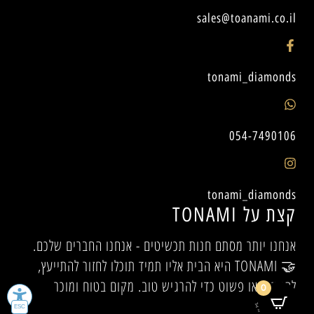
sales@toanami.co.il
tonami_diamonds
054-7490106
tonami_diamonds
קצת על TONAMI
אנחנו יותר מסתם חנות תכשיטים - אנחנו החברים שלכם.
🤝 TONAMI היא הבית אליו תמיד תוכלו לחזור להתייעץ,
להיעזר, או פשוט כדי להרגיש טוב. מקום בטוח ומוכר
0
לכולם.✨