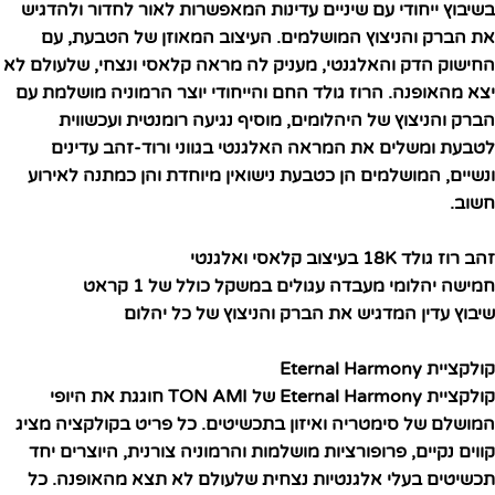
בשיבוץ ייחודי עם שיניים עדינות המאפשרות לאור לחדור ולהדגיש
את הברק והניצוץ המושלמים. העיצוב המאוזן של הטבעת, עם
החישוק הדק והאלגנטי, מעניק לה מראה קלאסי ונצחי, שלעולם לא
יצא מהאופנה. הרוז גולד החם והייחודי יוצר הרמוניה מושלמת עם
הברק והניצוץ של היהלומים, מוסיף נגיעה רומנטית ועכשווית
לטבעת ומשלים את המראה האלגנטי בגווני ורוד-זהב עדינים
ונשיים, המושלמים הן כטבעת נישואין מיוחדת והן כמתנה לאירוע
חשוב.
זהב רוז גולד 18K בעיצוב קלאסי ואלגנטי
חמישה יהלומי מעבדה עגולים במשקל כולל של 1 קראט
שיבוץ עדין המדגיש את הברק והניצוץ של כל יהלום
קולקציית Eternal Harmony
קולקציית Eternal Harmony של TON AMI חוגגת את היופי
המושלם של סימטריה ואיזון בתכשיטים. כל פריט בקולקציה מציג
קווים נקיים, פרופורציות מושלמות והרמוניה צורנית, היוצרים יחד
תכשיטים בעלי אלגנטיות נצחית שלעולם לא תצא מהאופנה. כל