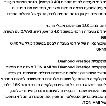
יהלומי מעבדה לבנים זוהרים (0.40 קראט). הזהב הצהוב העשיר
מעניק לטבעת מראה טימלס ומלכותי, המדגיש את הניגודיות
המרהיבה בין גוון הזהב החמים לברק הנוצץ של היהלום המרכזי.
זהב צהוב 18K עם יהלום אובלי מרכזי
יהלום מעבדה מרכזי במשקל 4.0 קראט, דירוג D/VVS עם תעודת
IGI
שיבוץ פאווה של יהלומי מעבדה לבנים במשקל כולל של 0.40
קראט
קולקציית Diamond Prestige
קולקציית Diamond Prestige של TON AMI מציגה את הפאר
והיופי הטהור של יהלומים איכותיים בגדלים מרשימים. כל פריט
בקולקציה מושתת על פשטות אלגנטית המאפשרת ליהלום המרכזי
לזהור במלוא הדרו. כל תכשיט בקולקציה מיוצר מזהב 18K בלבד,
עם יהלומים שנבחרו בקפידה לאיכותם והברק הייחודי שלהם,
משובצים בדיוק אבסולוטי המאפיין את הסטנדרט הבלתי מתפשר
של TON AMI.