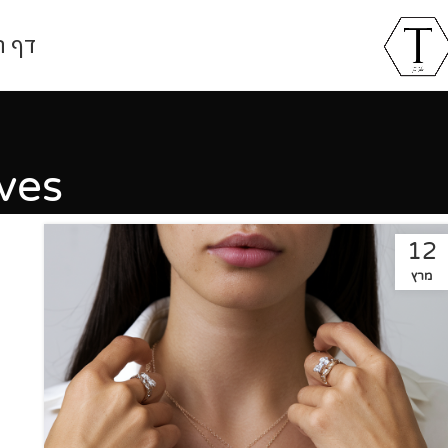
דף ה
hives
12
מרץ