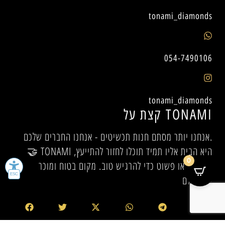
tonami_diamonds
054-7490106
tonami_diamonds
קצת על TONAMI
אנחנו יותר מסתם חנות תכשיטים - אנחנו החברים שלכם.
🤝 TONAMI היא הבית אליו תמיד תוכלו לחזור להתייעץ,
0
להיעזר, או פשוט כדי להרגיש טוב. מקום בטוח ומוכר
לכולם.✨