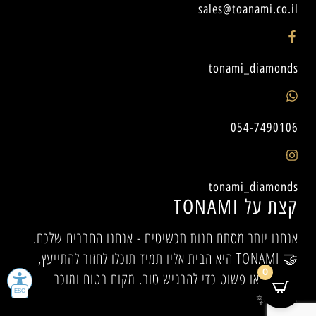
sales@toanami.co.il
tonami_diamonds
054-7490106
tonami_diamonds
קצת על TONAMI
אנחנו יותר מסתם חנות תכשיטים - אנחנו החברים שלכם.
🤝 TONAMI היא הבית אליו תמיד תוכלו לחזור להתייעץ,
0
להיעזר, או פשוט כדי להרגיש טוב. מקום בטוח ומוכר
לכולם.✨