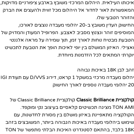
איכותו העילאית. היהלום המרכזי משובץ בארבע ציפורניים מדויקות,
המאפשרות לאור לחדור אל היהלום מכל זווית ולהעצים את הברק
והזוהר הטבעי שלו.
החישוק העדין משובץ ב-20 יהלומי מעבדה נוצצים לאורכו,
המוסיפים זוהר ונצנוץ מסביב לאצבע. הפרופיל המעודן והמדויק של
הטבעת מבטיח נוחות לאורך זמן, תוך שמירה על מראה אלגנטי
ואצילי. האיזון המושלם בין יופי לאיכות הופך את הטבעת לתכשיט
יוקרתי המתאים לכל הזדמנות מיוחדת.
זהב לבן 18K באיכות גבוהה
יהלום מעבדה מרכזי במשקל 1 קראט, דירוג D/VVS עם תעודת IGI
20 יהלומי מעבדה נוספים לאורך החישוק
קולקציית Classic Brilliance
קולקציית Classic Brilliance של
TON AMI מציגה תכשיטים קלאסיים בעיצוב נקי ומוקפד.
הקולקציה מתאפיינת באיזון מושלם בין מסורת לחדשנות, עם
שימוש ביהלומי מעבדה באיכות הגבוהה ביותר, המשובצים בזהב
18K בלבד, בהתאם לסטנדרט האיכות הבלתי מתפשר של TON