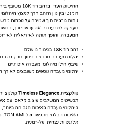
החישוק העדין בזה
רומנטי בין גוון הזהב הרך לניצוץ היהל
נוחות מרבית תוך שמירה על נוכחות מרש
מעניקה לטבעת מראה עכשווי ורך, המשתל
המעבדה, והופך אותה לאידיאלית לאירוסי
זהב רוז 18K בגימור מושלם
יהלום מעבדה מרכזי בחיתוך מרקיזה במשקל 2 קראט, דירוג D/VVS עם ת
שיבוץ הילו מיהלומי מעבדה איכותיים
יהלומי מעבדה נוספים משובצים לאורך ה
קולקציית Timeless Elegance
תכשיטים המשלבים עיצוב קלאסי עם איכו
האי
אלגנטיות נצחית ועל-זמנית.