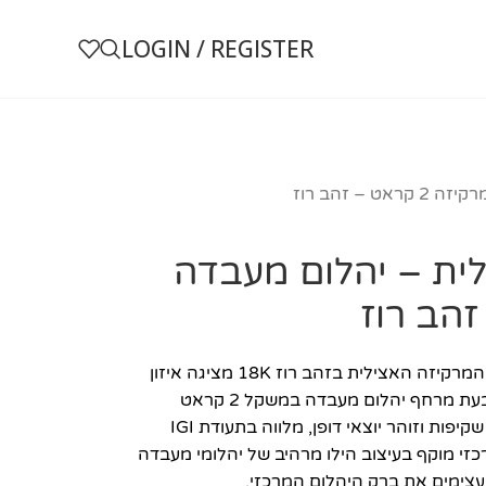
LOGIN / REGISTER
– זהב רוז
ית – יהלום מעבדה
מקולקציית Timeless Elegance, טבעת המרקיזה האצילית בזהב רוז 18K מציגה איזון
מושלם בין מסורת לחדשנות. במרכז הטבעת מרחף יהלום מעבדה במשקל 2 קראט
בחיתוך מרקיזה, בדירוג D/VVS המשקף שקיפות וזוהר יוצאי דופן, מלווה בתעודת IGI
זי מוקף בעיצוב הילו מרהיב של יהלומי מעבדה
מעצימים את ברק היהלום המרכזי.