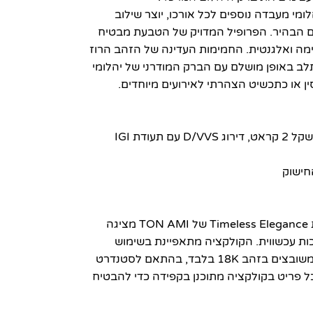
ב רוז 18K משובץ ביהלומי מעבדה נוספים לכל אורכו, יוצר שילוב
ומים הבהיר. הפרופיל המדויק של הטבעת מבטיח
ימה ואלגנטית. החמימות העדינה של הזהב הרוז
ב באופן מושלם עם הברק המודרני של יהלומי
ן או כתכשיט הצהרתי לאירועים מיוחדים.
עודת IGI
חישוק
קולקציית Timeless Elegance של TON AMI מציגה
ת עכשווית. הקולקציה מתאפיינת בשימוש
ביהלומי מעבדה באיכות הגבוהה ביותר, משובצים בזהב 18K בלבד, בהתאם לסטנדרט
כות הבלתי מתפשר של TON AMI. כל פריט בקולקציה מתוכנן בקפידה כדי להבטיח