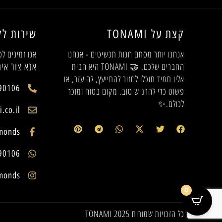
קצת על TONAMI
שירות לק
אנחנו יותר מסתם חנות תכשיטים - אנחנו
אנו זמינים לכ
אנא צור אית
החברים שלכם. 🤝 TONAMI היא הבית
אליו תמיד תוכלו לחזור להתייעץ, להיעזר, או
90106
פשוט כדי להרגיש טוב. מקום בטוח ומוכר
לכולם.✨
.co.il
monds
90106
monds
0
כל הזכויות שמורות 2025 TONAMI