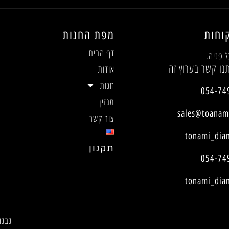
וחות
מפת החנות
דף הבית
ל פניה.
נו קשר בערוץ זה
אודות
חנות
054-74
מגזין
sales@toanami
צור קשר
tonami_dia
תקנון
054-74
tonami_dia
נבנה