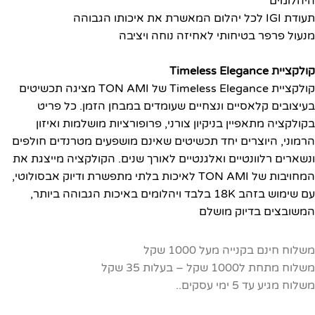
היהלומים
תעודת IGI לכל יהלום המאשרת את איכותו הגבוהה
מנעול פרפר בטיחותי לאחיזה נוחה ויציבה
קולקציית Timeless Elegance
קולקציית Timeless Elegance של TON AMI מציגה תכשיטים
בעיצובים קלאסיים ונצחיים שעומדים במבחן הזמן. כל פריט
בקולקציה מתאפיין בניקיון צורני, פרופורציות מושלמות ואיזון
הרמוני, היוצרים יחד תכשיטים שאינם מושפעים מטרנדים חולפים
ונשארים רלוונטיים ואלגנטיים לאורך שנים. הקולקציה מייצגת את
המחויבות של TON AMI לאיכות בלתי מתפשרת ודיוק אבסולוטי,
עם שימוש בזהב 18K בלבד ויהלומים באיכות הגבוהה ביותר,
המשובצים בדיוק מושלם
משלוח חינם בקנייה מעל 1000 שקל
משלוח מתחת ל1000 שקל – בעלות 35 שקל
משלוח מגיע עד 5 ימי עסקים..