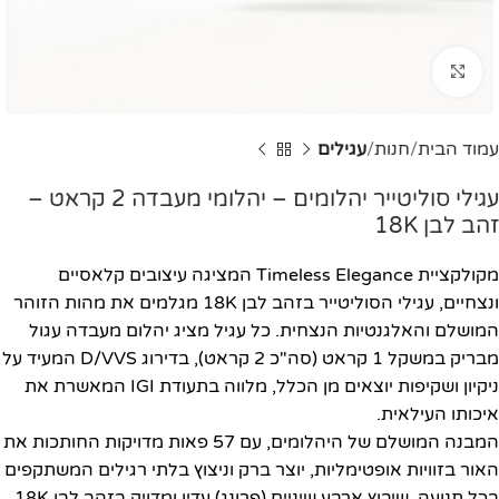
Click to enlarge
עמוד הבית
חנות
עגילים
עגילי סוליטייר יהלומים – יהלומי מעבדה 2 קראט –
זהב לבן 18K
מקולקציית Timeless Elegance המציגה עיצובים קלאסיים
ונצחיים, עגילי הסוליטייר בזהב לבן 18K מגלמים את מהות הזוהר
המושלם והאלגנטיות הנצחית. כל עגיל מציג יהלום מעבדה עגול
מבריק במשקל 1 קראט (סה"כ 2 קראט), בדירוג D/VVS המעיד על
ניקיון ושקיפות יוצאים מן הכלל, מלווה בתעודת IGI המאשרת את
איכותו העילאית.
המבנה המושלם של היהלומים, עם 57 פאות מדויקות החותכות את
האור בזוויות אופטימליות, יוצר ברק וניצוץ בלתי רגילים המשתקפים
בכל תנועה. שיבוץ ארבע שיניים (פרונג) עדין ומדויק בזהב לבן 18K