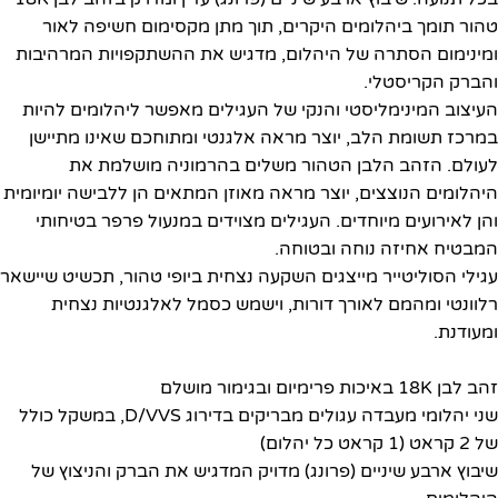
טהור תומך ביהלומים היקרים, תוך מתן מקסימום חשיפה לאור
ומינימום הסתרה של היהלום, מדגיש את ההשתקפויות המרהיבות
והברק הקריסטלי.
העיצוב המינימליסטי והנקי של העגילים מאפשר ליהלומים להיות
במרכז תשומת הלב, יוצר מראה אלגנטי ומתוחכם שאינו מתיישן
לעולם. הזהב הלבן הטהור משלים בהרמוניה מושלמת את
היהלומים הנוצצים, יוצר מראה מאוזן המתאים הן ללבישה יומיומית
והן לאירועים מיוחדים. העגילים מצוידים במנעול פרפר בטיחותי
המבטיח אחיזה נוחה ובטוחה.
עגילי הסוליטייר מייצגים השקעה נצחית ביופי טהור, תכשיט שיישאר
רלוונטי ומהמם לאורך דורות, וישמש כסמל לאלגנטיות נצחית
ומעודנת.
זהב לבן 18K באיכות פרימיום ובגימור מושלם
שני יהלומי מעבדה עגולים מבריקים בדירוג D/VVS, במשקל כולל
של 2 קראט (1 קראט כל יהלום)
שיבוץ ארבע שיניים (פרונג) מדויק המדגיש את הברק והניצוץ של