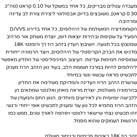
מעבדה עגולים מבריקים, כל אחד במשקל של 0.10 קראט (סה"כ
0.30 קראט), משובצים בדיוק אבסולוטי ליצירת צורת לב עדינה
ומרהיבה.
הקומפוזיציה המושלמת של היהלומים, כל אחד בדירוג D/VVS
המעיד על שקיפות ובהירות יוצאות דופן, יוצרת משחק אור מרהיב
שמנצנץ בכל תנועה. השיבוץ העדין בזהב רוז רך ורומנטי 18K
מדגיש את הברק הקריסטלי של היהלומים, ויוצר הרמוניה ייחודית
שמוסיפה חמימות ועדינות. העיצוב המינימליסטי של התליון מאפשר
ליהלומים להיות במרכז תשומת הלב, בעוד גוון הזהב הרוז מעניק
לתכשיט מראה עכשווי ונשי במיוחד.
שרשרת הזהב הרוז העדינה והמדויקת משלימה את התליון
בהרמוניה מושלמת, יוצרת מראה מאוזן ואלגנטי שמתאים הן
ללבישה יומיומית והן לאירועים מיוחדים. הגוון החם והמעודן של
הזהב הרוז מחמיא לכל גוון עור ומעניק לתכשיט אופי ייחודי ורגשי.
זהו תכשיט נצחי שיישאר רלוונטי ויפהפה לאורך שנים, ממש כמו
הרגשות העמוקים שהוא מסמל.
זהב רוז 18K באיכות פרימיום ובגימור מושלם