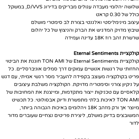
שלושה יהלומי מעבדה עגולים מבריקים בדירוג D/VVS, במשקל
כולל של 0.30 קראט
עיצוב מינימליסטי ואלגנטי בצורת לב סימטרי מושלם
שיבוץ מדויק המדגיש את הברק והניצוץ של כל יהלום
שרשרת זהב רוז 18K עדינה ועמידה
קולקציית Eternal Sentiments
קולקציית Eternal Sentiments של TON AMI חוגגת את הביטוי
החזותי של רגשות אנושיים עמוקים דרך סמלים אוניברסליים. כל
פריט בקולקציה מעוצב בקפידה להעביר מסר רגשי אמיתי, עם דגש
על ניקיון צורני וסימטריה מדויקת. הקולקציה משלבת עיצובים
קלאסיים עם טכניקות ייצור מתקדמות, ומייצגת את המחויבות של
TON AMI לאיכות בלתי מתפשרת ודיוק אבסולוטי. כל תכשיט
מיוצר אך ורק מזהב 18K ויהלומים באיכות הגבוהה ביותר,
המשובצים בדיוק מושלם, ליצירת פריטים נצחיים שעוברים מדור
לדור